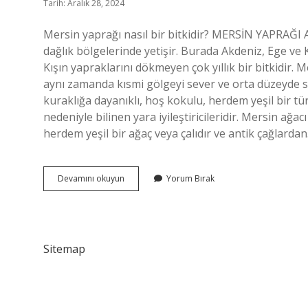
Tarih: Aralık 28, 2024
Mersin yaprağı nasıl bir bitkidir? MERSİN YAPRAĞI 
dağlık bölgelerinde yetişir. Burada Akdeniz, Ege ve K
Kışın yapraklarını dökmeyen çok yıllık bir bitkidir. 
aynı zamanda kısmi gölgeyi sever ve orta düzeyde su
kuraklığa dayanıklı, hoş kokulu, herdem yeşil bir tür
nedeniyle bilinen yara iyileştiricileridir. Mersin ağ
herdem yeşil bir ağaç veya çalıdır ve antik çağlarda
Mersin
Devamını okuyun
Yorum Bırak
Nasil
Bir
Bitki
Sitemap