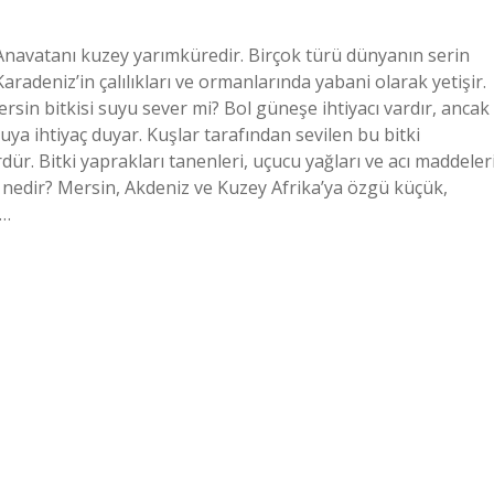
Anavatanı kuzey yarımküredir. Birçok türü dünyanın serin
aradeniz’in çalılıkları ve ormanlarında yabani olarak yetişir.
Mersin bitkisi suyu sever mi? Bol güneşe ihtiyacı vardır, ancak
ya ihtiyaç duyar. Kuşlar tarafından sevilen bu bitki
dür. Bitki yaprakları tanenleri, uçucu yağları ve acı maddeler
acı nedir? Mersin, Akdeniz ve Kuzey Afrika’ya özgü küçük,
n…