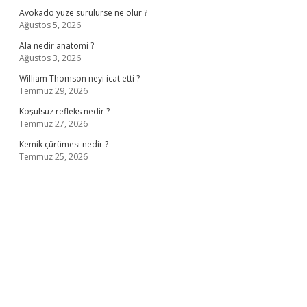
Avokado yüze sürülürse ne olur ?
Ağustos 5, 2026
Ala nedir anatomi ?
Ağustos 3, 2026
William Thomson neyi icat etti ?
Temmuz 29, 2026
Koşulsuz refleks nedir ?
Temmuz 27, 2026
Kemik çürümesi nedir ?
Temmuz 25, 2026
iş
ilbet giriş adresi
www.betexper.xyz/