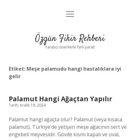
menüyü
Gizlilik Politikası
aç
Hakkımızda
Özgün Fikir Rehberi
Yasal Uyarı
Yaratıcı önerilerle fark yarat!
Etiket:
Meşe palamudu hangi hastalıklara iyi
gelir
Palamut Hangi Ağaçtan Yapılır
Tarih: Aralık 19, 2024
Palamut hangi ağaçta olur? Palamut (veya kısaca
palamut), Türkiye’de yetişen meşe ağacının sert ve
engebeli meyvesidir. Gövde kısmı kapalı ve oval,