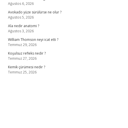
Ağustos 6, 2026
Avokado yüze sürülürse ne olur ?
Ağustos 5, 2026
Ala nedir anatomi ?
Ağustos 3, 2026
William Thomson neyi icat etti ?
Temmuz 29, 2026
Koşulsuz refleks nedir ?
Temmuz 27, 2026
Kemik çürümesi nedir ?
Temmuz 25, 2026
ş
ilbet giriş adresi
www.betexper.xyz/