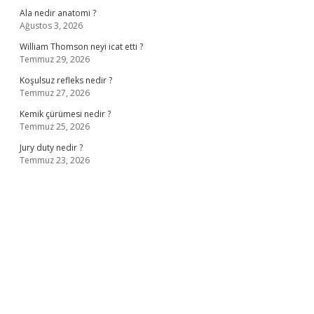
Ala nedir anatomi ?
Ağustos 3, 2026
William Thomson neyi icat etti ?
Temmuz 29, 2026
Koşulsuz refleks nedir ?
Temmuz 27, 2026
Kemik çürümesi nedir ?
Temmuz 25, 2026
Jury duty nedir ?
Temmuz 23, 2026
iş
ilbet giriş adresi
www.betexper.xyz/