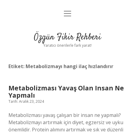
menüyü
Gizlilik Politikası
aç
Hakkımızda
Özgün Fikir Rehberi
Yasal Uyarı
Yaratıcı önerilerle fark yarat!
Etiket:
Metabolizmayı hangi ilaç hızlandırır
Metabolizması Yavaş Olan Insan Ne
Yapmalı
Tarih: Aralık 23, 2024
Metabolizması yavaş çalışan bir insan ne yapmalı?
Metabolizmayı artırmak için diyet, egzersiz ve uyku
önemlidir. Protein alımını artırmak ve sık ve düzenli