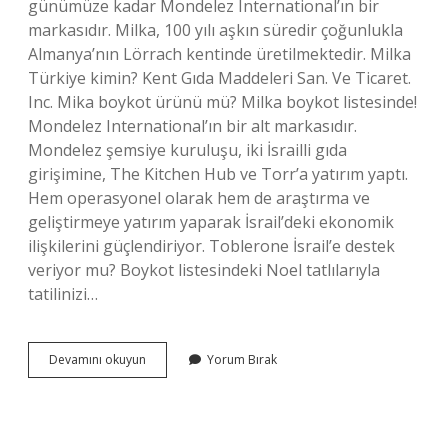
günümüze kadar Mondelez International’ın bir
markasıdır. Milka, 100 yılı aşkın süredir çoğunlukla
Almanya’nın Lörrach kentinde üretilmektedir. Milka
Türkiye kimin? Kent Gıda Maddeleri San. Ve Ticaret.
Inc. Mika boykot ürünü mü? Milka boykot listesinde!
Mondelez International’ın bir alt markasıdır.
Mondelez şemsiye kuruluşu, iki İsrailli gıda
girişimine, The Kitchen Hub ve Torr’a yatırım yaptı.
Hem operasyonel olarak hem de araştırma ve
geliştirmeye yatırım yaparak İsrail’deki ekonomik
ilişkilerini güçlendiriyor. Toblerone İsrail’e destek
veriyor mu? Boykot listesindeki Noel tatlılarıyla
tatilinizi…
Milka
Devamını okuyun
Yorum Bırak
İSrail
Destekliyor
Mu