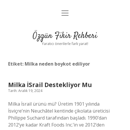
menüyü
Gizlilik Politikası
aç
Hakkımızda
Özgün Fikir Rehberi
Yasal Uyarı
Yaratıcı önerilerle fark yarat!
Etiket:
Milka neden boykot ediliyor
Milka İSrail Destekliyor Mu
Tarih: Aralık 19, 2024
Milka İsrail ürünü mü? Üretim 1901 yılında
İsviçre’nin Neuchâtel kentinde çikolata üreticisi
Philippe Suchard tarafından başladı. 1990’dan
2012’ye kadar Kraft Foods Inc.’in ve 2012’den