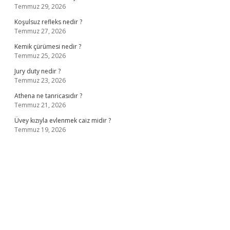
Temmuz 29, 2026
Koşulsuz refleks nedir ?
Temmuz 27, 2026
Kemik çürümesi nedir ?
Temmuz 25, 2026
Jury duty nedir ?
Temmuz 23, 2026
Athena ne tanricasıdır ?
Temmuz 21, 2026
Üvey kızıyla evlenmek caiz midir ?
Temmuz 19, 2026
ş
ilbet giriş adresi
www.betexper.xyz/