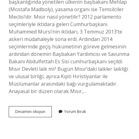
başkanlığında yönetilen ülkenin başbakanı Mehlap
(Mostafa Madboly), yasama organı ise Temsilciler
Meclisi’dir. Mısır nasıl yönetilir? 2012 parlamento
seçimleriyle iktidara gelen Cumhurbaşkanı
Muhammed Mursi’nin iktidarı, 3 Temmuz 2013’te
askeri müdahaleyle sona erdi. Ardından 2014
seçimlerinde geçiş hükümetinin göreve gelmesinin
ardından dönemin Başbakan Yardımcısı ve Savunma
Bakanı Abdulfettah Es Sisi cumhurbaşkanı seçildi.
Mısır Devleti laik mi? Bugün Mısır’daki laikler laikliği
ve ulusal birliği, ayrıca Kıpti Hıristiyanlar ile
Müslümanlar arasındaki bağı vurgulamaktadır.
Anayasal bir düzen olarak Mısır,…
Mısır
Devamını okuyun
Yorum Bırak
Şu
An
Nasıl
Yönetiliyor