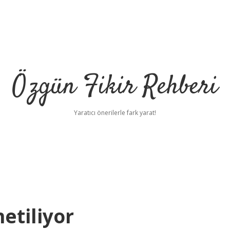
Özgün Fikir Rehberi
Yaratıcı önerilerle fark yarat!
etiliyor