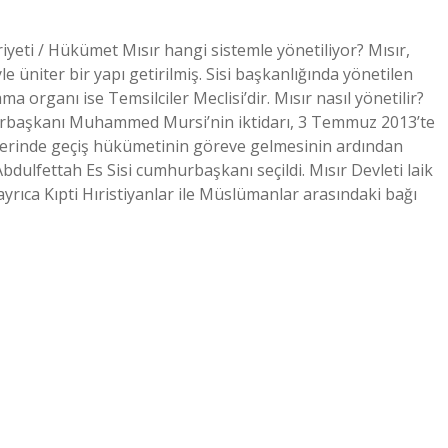
yeti / Hükümet Mısır hangi sistemle yönetiliyor? Mısır,
e üniter bir yapı getirilmiş. Sisi başkanlığında yönetilen
organı ise Temsilciler Meclisi’dir. Mısır nasıl yönetilir?
urbaşkanı Muhammed Mursi’nin iktidarı, 3 Temmuz 2013’te
lerinde geçiş hükümetinin göreve gelmesinin ardından
lfettah Es Sisi cumhurbaşkanı seçildi. Mısır Devleti laik
, ayrıca Kıpti Hıristiyanlar ile Müslümanlar arasındaki bağı