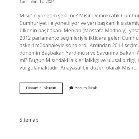
Tarih: Ekim 12, 2024
Mısır’ın yönetim şekli ne? Mısır Demokratik Cumhuri
Cumhuriyet ile yönetiliyor ve yarı başkanlık sistemiyl
ülkenin başbakanı Mehlap (Mostafa Madboly), yasama 
2012 parlamento seçimleriyle iktidara gelen Cumh
askeri müdahaleyle sona erdi. Ardından 2014 seçim
dönemin Başbakan Yardımcısı ve Savunma Bakanı Abdu
mi? Bugün Mısır’daki laikler laikliği ve ulusal birliği
vurgulamaktadır. Anayasal bir düzen olarak Mısır,…
Mısır
Devamını okuyun
Yorum Bırak
Şu
An
Nasıl
Yönetiliyor
Sitemap