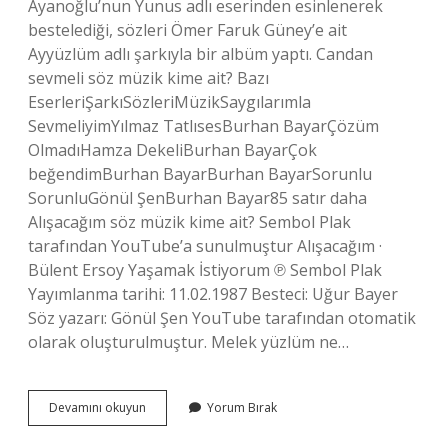
Ayanoğlu’nun Yunus adlı eserinden esinlenerek
bestelediği, sözleri Ömer Faruk Güney’e ait
Ayyüzlüm adlı şarkıyla bir albüm yaptı. Candan
sevmeli söz müzik kime ait? Bazı
EserleriŞarkıSözleriMüzikSaygılarımla
SevmeliyimYılmaz TatlısesBurhan BayarÇözüm
OlmadıHamza DekeliBurhan BayarÇok
beğendimBurhan BayarBurhan BayarSorunlu
SorunluGönül ŞenBurhan Bayar85 satır daha
Alışacağım söz müzik kime ait? Sembol Plak
tarafından YouTube’a sunulmuştur Alışacağım ·
Bülent Ersoy Yaşamak İstiyorum ℗ Sembol Plak
Yayımlanma tarihi: 11.02.1987 Besteci: Uğur Bayer
Söz yazarı: Gönül Şen YouTube tarafından otomatik
olarak oluşturulmuştur. Melek yüzlüm ne…
Melek
Devamını okuyun
Yorum Bırak
Yüzlüm
Söz