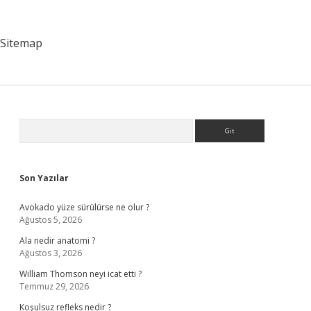
Müzik
Kime
Ait
Sitemap
Sidebar
Arama
Son Yazılar
Avokado yüze sürülürse ne olur ?
Ağustos 5, 2026
Ala nedir anatomi ?
Ağustos 3, 2026
William Thomson neyi icat etti ?
Temmuz 29, 2026
Koşulsuz refleks nedir ?