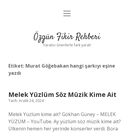
menüyü
Gizlilik Politikası
aç
Hakkımızda
Özgün Fikir Rehberi
Yasal Uyarı
Yaratıcı önerilerle fark yarat!
Etiket:
Murat Göğebakan hangi şarkıyı eşine
yazdı
Melek Yüzlüm Söz Müzik Kime Ait
Tarih: Aralık 24, 2024
Melek Yüzlüm kime ait? Gökhan Güney – MELEK
YÜZÜM – YouTube. Ay yüzlüm söz müzik kime ait?
Ülkenin hemen her yerinde konserler verdi. Bora