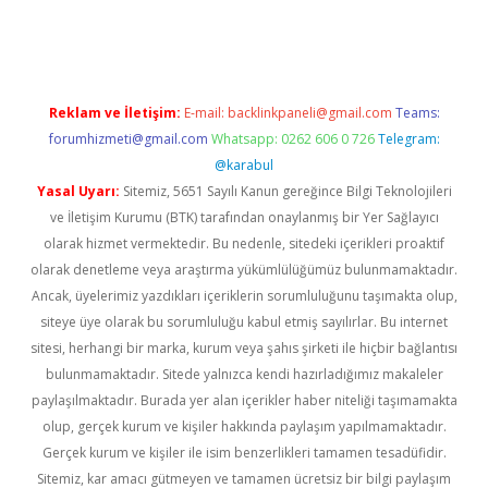
iş
ilbet giriş adresi
www.betexper.xyz/
Reklam ve İletişim:
E-mail:
backlinkpaneli@gmail.com
Teams:
forumhizmeti@gmail.com
Whatsapp: 0262 606 0 726
Telegram:
@karabul
Yasal Uyarı:
Sitemiz, 5651 Sayılı Kanun gereğince Bilgi Teknolojileri
ve İletişim Kurumu (BTK) tarafından onaylanmış bir Yer Sağlayıcı
olarak hizmet vermektedir. Bu nedenle, sitedeki içerikleri proaktif
olarak denetleme veya araştırma yükümlülüğümüz bulunmamaktadır.
Ancak, üyelerimiz yazdıkları içeriklerin sorumluluğunu taşımakta olup,
siteye üye olarak bu sorumluluğu kabul etmiş sayılırlar. Bu internet
sitesi, herhangi bir marka, kurum veya şahıs şirketi ile hiçbir bağlantısı
bulunmamaktadır. Sitede yalnızca kendi hazırladığımız makaleler
paylaşılmaktadır. Burada yer alan içerikler haber niteliği taşımamakta
olup, gerçek kurum ve kişiler hakkında paylaşım yapılmamaktadır.
Gerçek kurum ve kişiler ile isim benzerlikleri tamamen tesadüfidir.
Sitemiz, kar amacı gütmeyen ve tamamen ücretsiz bir bilgi paylaşım