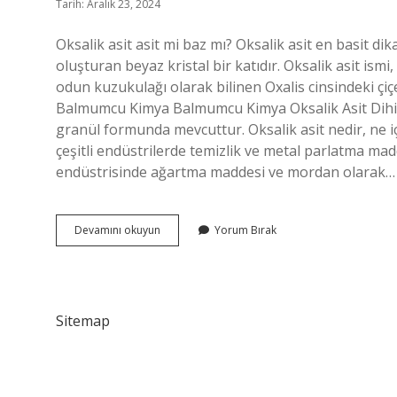
Tarih: Aralık 23, 2024
Oksalik asit asit mi baz mı? Oksalik asit en basit dika
oluşturan beyaz kristal bir katıdır. Oksalik asit ism
odun kuzukulağı olarak bilinen Oxalis cinsindeki çiçek
Balmumcu Kimya Balmumcu Kimya Oksalik Asit Dihidr
granül formunda mevcuttur. Oksalik asit nedir, ne için
çeşitli endüstrilerde temizlik ve metal parlatma madde
endüstrisinde ağartma maddesi ve mordan olarak…
Oksalik
Devamını okuyun
Yorum Bırak
Asit
Organik
Mi
Sitemap