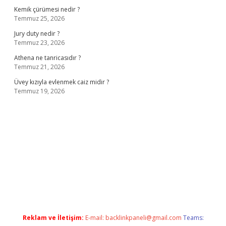
Kemik çürümesi nedir ?
Temmuz 25, 2026
Jury duty nedir ?
Temmuz 23, 2026
Athena ne tanricasıdır ?
Temmuz 21, 2026
Üvey kızıyla evlenmek caiz midir ?
Temmuz 19, 2026
ş
ilbet giriş adresi
www.betexper.xyz/
Reklam ve İletişim:
E-mail:
backlinkpaneli@gmail.com
Teams: