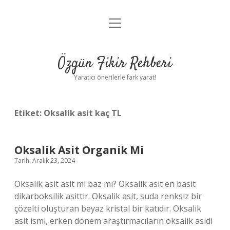
menüyü
Gizlilik Politikası
aç
Hakkımızda
Özgün Fikir Rehberi
Yasal Uyarı
Yaratıcı önerilerle fark yarat!
Etiket:
Oksalik asit kaç TL
Oksalik Asit Organik Mi
Tarih: Aralık 23, 2024
Oksalik asit asit mi baz mı? Oksalik asit en basit
dikarboksilik asittir. Oksalik asit, suda renksiz bir
çözelti oluşturan beyaz kristal bir katıdır. Oksalik
asit ismi, erken dönem araştırmacıların oksalik asidi