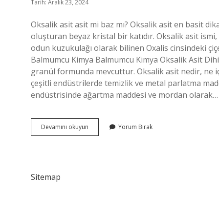
Tarih: Aralık 23, 2024
Oksalik asit asit mi baz mı? Oksalik asit en basit dika
oluşturan beyaz kristal bir katıdır. Oksalik asit ism
odun kuzukulağı olarak bilinen Oxalis cinsindeki çiçek
Balmumcu Kimya Balmumcu Kimya Oksalik Asit Dihidr
granül formunda mevcuttur. Oksalik asit nedir, ne için
çeşitli endüstrilerde temizlik ve metal parlatma madde
endüstrisinde ağartma maddesi ve mordan olarak…
Oksalik
Devamını okuyun
Yorum Bırak
Asit
Organik
Mi
Sitemap