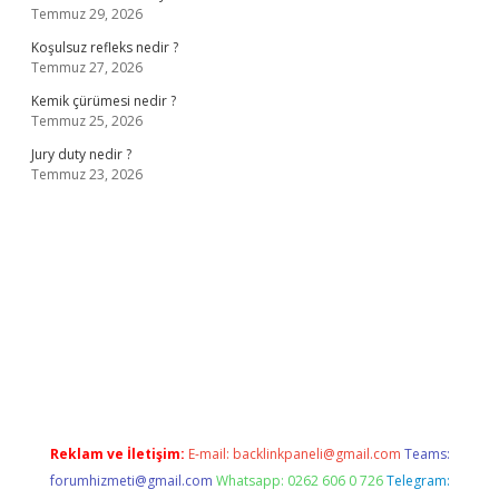
Temmuz 29, 2026
Koşulsuz refleks nedir ?
Temmuz 27, 2026
Kemik çürümesi nedir ?
Temmuz 25, 2026
Jury duty nedir ?
Temmuz 23, 2026
ilbet giriş adresi
www.betexper.xyz/
Reklam ve İletişim:
E-mail:
backlinkpaneli@gmail.com
Teams:
forumhizmeti@gmail.com
Whatsapp: 0262 606 0 726
Telegram: