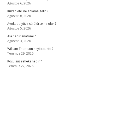
Ağustos 6, 2026
Kur’an ehli ne anlama gelir ?
Ağustos 6, 2026
Avokado yüze sürülürse ne olur ?
Ağustos 5, 2026
Ala nedir anatomi ?
Ağustos 3, 2026
William Thomson neyi icat etti ?
Temmuz 29, 2026
Koşulsuz refleks nedir ?
Temmuz 27, 2026
iş
ilbet giriş adresi
www.betexper.xyz/