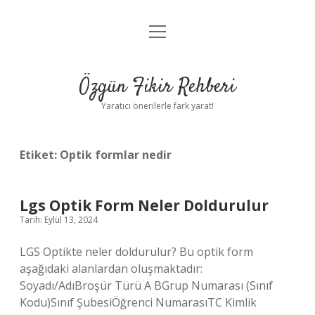
menüyü
Gizlilik Politikası
aç
Hakkımızda
Özgün Fikir Rehberi
Yasal Uyarı
Yaratıcı önerilerle fark yarat!
Etiket:
Optik formlar nedir
Lgs Optik Form Neler Doldurulur
Tarih: Eylül 13, 2024
LGS Optikte neler doldurulur? Bu optik form
aşağıdaki alanlardan oluşmaktadır:
Soyadı/AdıBroşür Türü A BGrup Numarası (Sınıf
Kodu)Sınıf ŞubesiÖğrenci NumarasıTC Kimlik