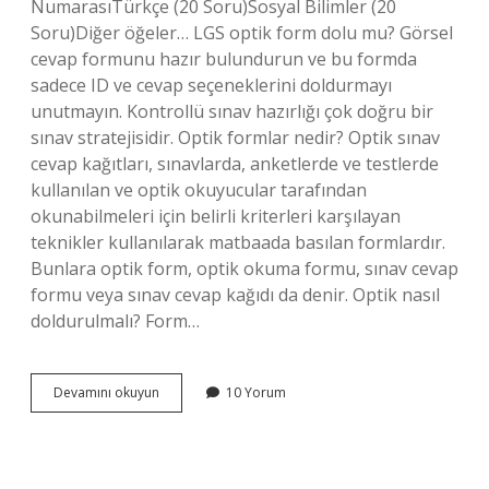
NumarasıTürkçe (20 Soru)Sosyal Bilimler (20
Soru)Diğer öğeler… LGS optik form dolu mu? Görsel
cevap formunu hazır bulundurun ve bu formda
sadece ID ve cevap seçeneklerini doldurmayı
unutmayın. Kontrollü sınav hazırlığı çok doğru bir
sınav stratejisidir. Optik formlar nedir? Optik sınav
cevap kağıtları, sınavlarda, anketlerde ve testlerde
kullanılan ve optik okuyucular tarafından
okunabilmeleri için belirli kriterleri karşılayan
teknikler kullanılarak matbaada basılan formlardır.
Bunlara optik form, optik okuma formu, sınav cevap
formu veya sınav cevap kağıdı da denir. Optik nasıl
doldurulmalı? Form…
Lgs
Devamını okuyun
10 Yorum
Optik
Form
Neler
Doldurulur