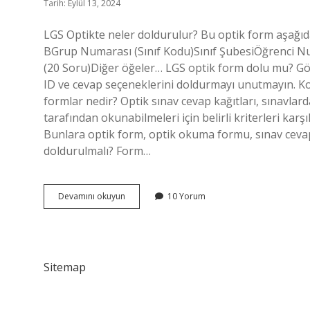
Tarih: Eylül 13, 2024
LGS Optikte neler doldurulur? Bu optik form aşağı
BGrup Numarası (Sınıf Kodu)Sınıf ŞubesiÖğrenci N
(20 Soru)Diğer öğeler… LGS optik form dolu mu? G
ID ve cevap seçeneklerini doldurmayı unutmayın. Kont
formlar nedir? Optik sınav cevap kağıtları, sınavlar
tarafından okunabilmeleri için belirli kriterleri kar
Bunlara optik form, optik okuma formu, sınav cevap
doldurulmalı? Form…
Lgs
Devamını okuyun
10 Yorum
Optik
Form
Neler
Doldurulur
Sitemap