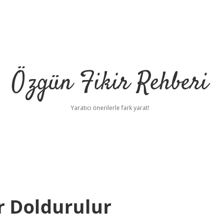
Özgün Fikir Rehberi
Yaratıcı önerilerle fark yarat!
r Doldurulur