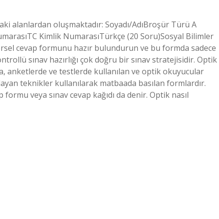
daki alanlardan oluşmaktadır: Soyadı/AdıBroşür Türü A
umarasıTC Kimlik NumarasıTürkçe (20 Soru)Sosyal Bilimler
örsel cevap formunu hazır bulundurun ve bu formda sadece
rollü sınav hazırlığı çok doğru bir sınav stratejisidir. Optik
da, anketlerde ve testlerde kullanılan ve optik okuyucular
şılayan teknikler kullanılarak matbaada basılan formlardır.
 formu veya sınav cevap kağıdı da denir. Optik nasıl