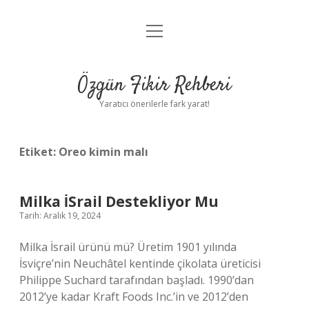
menüyü
Gizlilik Politikası
aç
Hakkımızda
Özgün Fikir Rehberi
Yasal Uyarı
Yaratıcı önerilerle fark yarat!
Etiket:
Oreo kimin malı
Milka İSrail Destekliyor Mu
Tarih: Aralık 19, 2024
Milka İsrail ürünü mü? Üretim 1901 yılında
İsviçre’nin Neuchâtel kentinde çikolata üreticisi
Philippe Suchard tarafından başladı. 1990’dan
2012’ye kadar Kraft Foods Inc.’in ve 2012’den