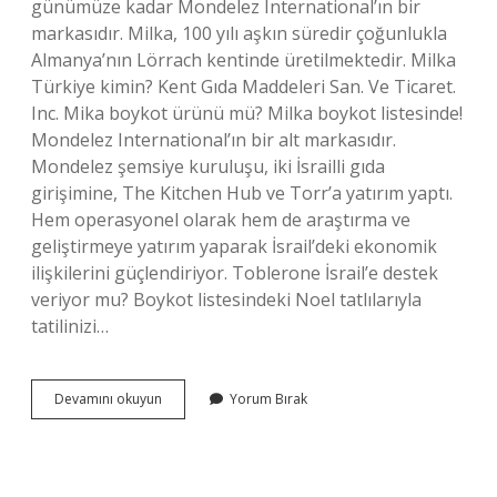
günümüze kadar Mondelez International’ın bir
markasıdır. Milka, 100 yılı aşkın süredir çoğunlukla
Almanya’nın Lörrach kentinde üretilmektedir. Milka
Türkiye kimin? Kent Gıda Maddeleri San. Ve Ticaret.
Inc. Mika boykot ürünü mü? Milka boykot listesinde!
Mondelez International’ın bir alt markasıdır.
Mondelez şemsiye kuruluşu, iki İsrailli gıda
girişimine, The Kitchen Hub ve Torr’a yatırım yaptı.
Hem operasyonel olarak hem de araştırma ve
geliştirmeye yatırım yaparak İsrail’deki ekonomik
ilişkilerini güçlendiriyor. Toblerone İsrail’e destek
veriyor mu? Boykot listesindeki Noel tatlılarıyla
tatilinizi…
Milka
Devamını okuyun
Yorum Bırak
İSrail
Destekliyor
Mu