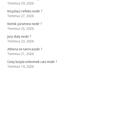
Temmuz 29, 2026
Koşulsuz refleks nedir ?
Temmuz 27, 2026
Kemik çürümesi nedir ?
Temmuz 25, 2026
Jury duty nedir ?
Temmuz 23, 2026
Athena ne tanricasıdır ?
Temmuz 21, 2026
Üvey kızıyla evlenmek caiz midir ?
Temmuz 19, 2026
riş
ilbet giriş adresi
www.betexper.xyz/