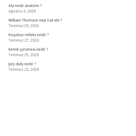
Ala nedir anatomi ?
Ağustos 3, 2026
William Thomson neyi icat etti ?
Temmuz 29, 2026
Koşulsuz refleks nedir ?
Temmuz 27, 2026
Kemik çürümesi nedir ?
Temmuz 25, 2026
Jury duty nedir ?
Temmuz 23, 2026
ş
ilbet giriş adresi
www.betexper.xyz/