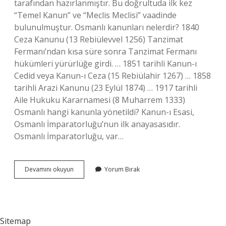
tarafından hazırlanmıştır. Bu doğrultuda ilk kez
“Temel Kanun” ve “Meclis Meclisi” vaadinde
bulunulmuştur. Osmanlı kanunları nelerdir? 1840
Ceza Kanunu (13 Rebiülevvel 1256) Tanzimat
Fermanı’ndan kısa süre sonra Tanzimat Fermanı
hükümleri yürürlüğe girdi. … 1851 tarihli Kanun-ı
Cedid veya Kanun-ı Ceza (15 Rebiülahir 1267) … 1858
tarihli Arazi Kanunu (23 Eylül 1874) … 1917 tarihli
Aile Hukuku Kararnamesi (8 Muharrem 1333)
Osmanlı hangi kanunla yönetildi? Kanun-ı Esasi,
Osmanlı İmparatorluğu’nun ilk anayasasıdır.
Osmanlı İmparatorluğu, var…
Osmanlıda
Devamını okuyun
Yorum Bırak
Ilk
Kanun
Nedir
Sitemap