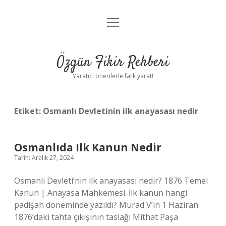
menüyü
Gizlilik Politikası
aç
Hakkımızda
Özgün Fikir Rehberi
Yasal Uyarı
Yaratıcı önerilerle fark yarat!
Etiket:
Osmanlı Devletinin ilk anayasası nedir
Osmanlıda Ilk Kanun Nedir
Tarih: Aralık 27, 2024
Osmanlı Devleti’nin ilk anayasası nedir? 1876 ​​​​Temel
Kanun | Anayasa Mahkemesi. İlk kanun hangi
padişah döneminde yazıldı? Murad V’in 1 Haziran
1876’daki tahta çıkışının taslağı Mithat Paşa