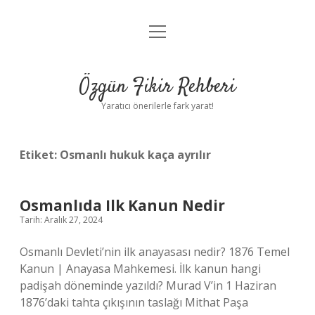
menüyü
Gizlilik Politikası
aç
Hakkımızda
Özgün Fikir Rehberi
Yasal Uyarı
Yaratıcı önerilerle fark yarat!
Etiket:
Osmanlı hukuk kaça ayrılır
Osmanlıda Ilk Kanun Nedir
Tarih: Aralık 27, 2024
Osmanlı Devleti’nin ilk anayasası nedir? 1876 ​​​​Temel
Kanun | Anayasa Mahkemesi. İlk kanun hangi
padişah döneminde yazıldı? Murad V’in 1 Haziran
1876’daki tahta çıkışının taslağı Mithat Paşa