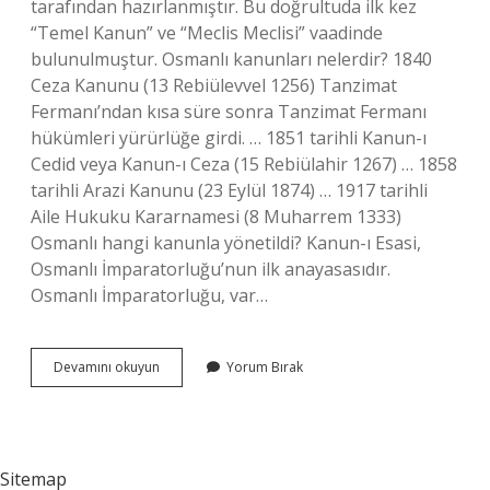
tarafından hazırlanmıştır. Bu doğrultuda ilk kez
“Temel Kanun” ve “Meclis Meclisi” vaadinde
bulunulmuştur. Osmanlı kanunları nelerdir? 1840
Ceza Kanunu (13 Rebiülevvel 1256) Tanzimat
Fermanı’ndan kısa süre sonra Tanzimat Fermanı
hükümleri yürürlüğe girdi. … 1851 tarihli Kanun-ı
Cedid veya Kanun-ı Ceza (15 Rebiülahir 1267) … 1858
tarihli Arazi Kanunu (23 Eylül 1874) … 1917 tarihli
Aile Hukuku Kararnamesi (8 Muharrem 1333)
Osmanlı hangi kanunla yönetildi? Kanun-ı Esasi,
Osmanlı İmparatorluğu’nun ilk anayasasıdır.
Osmanlı İmparatorluğu, var…
Osmanlıda
Devamını okuyun
Yorum Bırak
Ilk
Kanun
Nedir
Sitemap