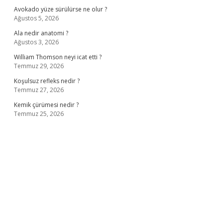
Avokado yüze sürülürse ne olur ?
Ağustos 5, 2026
Ala nedir anatomi ?
Ağustos 3, 2026
William Thomson neyi icat etti ?
Temmuz 29, 2026
Koşulsuz refleks nedir ?
Temmuz 27, 2026
Kemik çürümesi nedir ?
Temmuz 25, 2026
ş
ilbet giriş adresi
www.betexper.xyz/