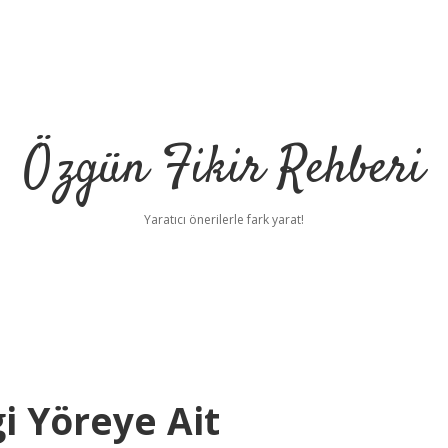
Özgün Fikir Rehberi
Yaratıcı önerilerle fark yarat!
i Yöreye Ait