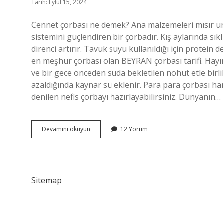
Tarih: Eylül 15, 2024
Cennet çorbası ne demek? Ana malzemeleri mısır unu
sistemini güçlendiren bir çorbadır. Kış aylarında sık
direnci artırır. Tavuk suyu kullanıldığı için protein
en meşhur çorbası olan BEYRAN çorbası tarifi. Hayı
ve bir gece önceden suda bekletilen nohut etle birlik
azaldığında kaynar su eklenir. Para para çorbası h
denilen nefis çorbayı hazırlayabilirsiniz. Dünyanın…
Cennet
Devamını okuyun
12 Yorum
Çorbası
Hangi
Yöreye
Ait
Sitemap