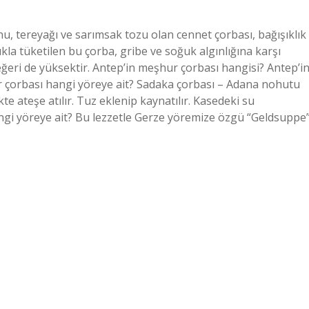
, tereyağı ve sarımsak tozu olan cennet çorbası, bağışıklık
lıkla tüketilen bu çorba, gribe ve soğuk algınlığına karşı
 değeri de yüksektir. Antep’in meşhur çorbası hangisi? Antep’i
r çorbası hangi yöreye ait? Sadaka çorbası – Adana nohutu
te ateşe atılır. Tuz eklenip kaynatılır. Kasedeki su
angi yöreye ait? Bu lezzetle Gerze yöremize özgü “Geldsuppe