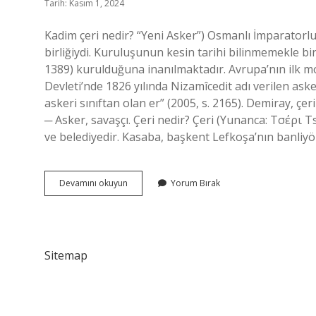
Tarih: Kasım 1, 2024
Kadim çeri nedir? “Yeni Asker”) Osmanlı İmparatorl
birliğiydi. Kuruluşunun kesin tarihi bilinmemekle bir
1389) kurulduğuna inanılmaktadır. Avrupa’nın ilk 
Devleti’nde 1826 yılında Nizamîcedit adı verilen asker
askeri sınıftan olan er” (2005, s. 2165). Demiray, çer
─ Asker, savaşçı. Çeri nedir? Çeri (Yunanca: Tσέρι T
ve belediyedir. Kasaba, başkent Lefkoşa’nın banliyö
Kadim
Devamını okuyun
Yorum Bırak
Çeri
Ne
Demek
Sitemap