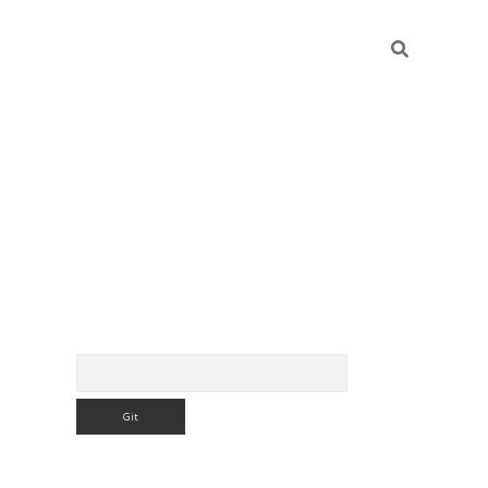
Sidebar
Arama
ilbet yeni giriş
ilbet giriş
ilbet g