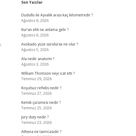
Son Yazılar
Dudullu ile Ayvalık arası kaç kilometredir ?
Ağustos 6, 2026
Kur’an ehli ne anlama gelir ?
Ağustos 6, 2026
.
Avokado yüze sürülürse ne olur ?
Ağustos 5, 2026
Ala nedir anatomi ?
Ağustos 3, 2026
William Thomson neyi icat etti ?
Temmuz 29, 2026
Koşulsuz refleks nedir ?
Temmuz 27, 2026
Kemik çürümesi nedir ?
Temmuz 25, 2026
Jury duty nedir ?
Temmuz 23, 2026
Athena ne tanricasıdır ?