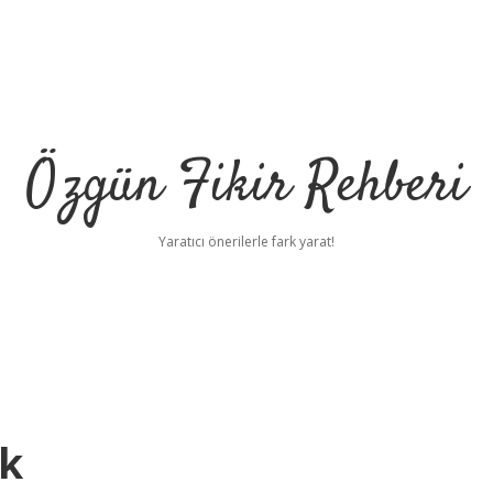
Özgün Fikir Rehberi
Yaratıcı önerilerle fark yarat!
k