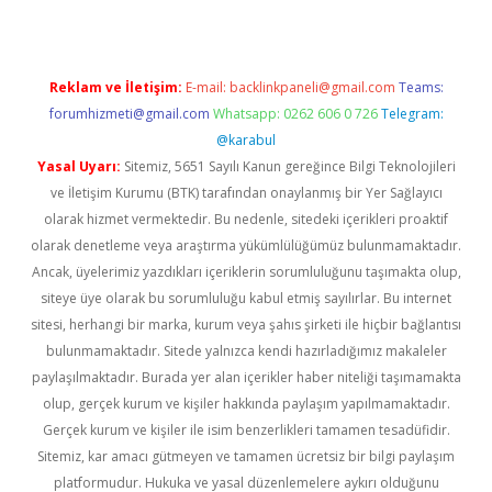
Reklam ve İletişim:
E-mail:
backlinkpaneli@gmail.com
Teams:
forumhizmeti@gmail.com
Whatsapp: 0262 606 0 726
Telegram:
@karabul
Yasal Uyarı:
Sitemiz, 5651 Sayılı Kanun gereğince Bilgi Teknolojileri
ve İletişim Kurumu (BTK) tarafından onaylanmış bir Yer Sağlayıcı
olarak hizmet vermektedir. Bu nedenle, sitedeki içerikleri proaktif
olarak denetleme veya araştırma yükümlülüğümüz bulunmamaktadır.
Ancak, üyelerimiz yazdıkları içeriklerin sorumluluğunu taşımakta olup,
siteye üye olarak bu sorumluluğu kabul etmiş sayılırlar. Bu internet
sitesi, herhangi bir marka, kurum veya şahıs şirketi ile hiçbir bağlantısı
bulunmamaktadır. Sitede yalnızca kendi hazırladığımız makaleler
paylaşılmaktadır. Burada yer alan içerikler haber niteliği taşımamakta
olup, gerçek kurum ve kişiler hakkında paylaşım yapılmamaktadır.
Gerçek kurum ve kişiler ile isim benzerlikleri tamamen tesadüfidir.
Sitemiz, kar amacı gütmeyen ve tamamen ücretsiz bir bilgi paylaşım
platformudur. Hukuka ve yasal düzenlemelere aykırı olduğunu