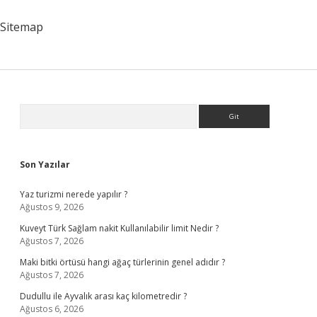
Sitemap
Sidebar
Arama
Son Yazılar
Yaz turizmi nerede yapılır ?
Ağustos 9, 2026
Kuveyt Türk Sağlam nakit Kullanılabilir limit Nedir ?
Ağustos 7, 2026
Maki bitki örtüsü hangi ağaç türlerinin genel adıdır ?
Ağustos 7, 2026
Dudullu ile Ayvalık arası kaç kilometredir ?
Ağustos 6, 2026