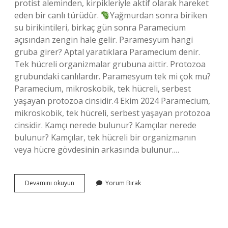
protist aleminden, kirpikleriyle aktif olarak hareket
eden bir canlı türüdür.
Yağmurdan sonra biriken
su birikintileri, birkaç gün sonra Paramecium
açısından zengin hale gelir. Paramesyum hangi
gruba girer? Aptal yaratıklara Paramecium denir.
Tek hücreli organizmalar grubuna aittir. Protozoa
grubundaki canlılardır. Paramesyum tek mi çok mu?
Paramecium, mikroskobik, tek hücreli, serbest
yaşayan protozoa cinsidir.4 Ekim 2024 Paramecium,
mikroskobik, tek hücreli, serbest yaşayan protozoa
cinsidir. Kamçı nerede bulunur? Kamçılar nerede
bulunur? Kamçılar, tek hücreli bir organizmanın
veya hücre gövdesinin arkasında bulunur.…
Paramesyum
Devamını okuyun
Yorum Bırak
Kamçılı
Mı