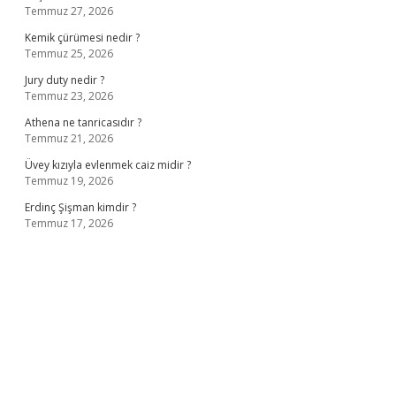
Temmuz 27, 2026
Kemik çürümesi nedir ?
Temmuz 25, 2026
Jury duty nedir ?
Temmuz 23, 2026
Athena ne tanricasıdır ?
Temmuz 21, 2026
Üvey kızıyla evlenmek caiz midir ?
Temmuz 19, 2026
Erdinç Şişman kimdir ?
Temmuz 17, 2026
ş
ilbet giriş adresi
www.betexper.xyz/