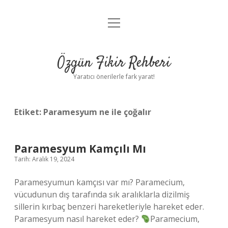
menüyü
Gizlilik Politikası
aç
Hakkımızda
Özgün Fikir Rehberi
Yasal Uyarı
Yaratıcı önerilerle fark yarat!
Etiket:
Paramesyum ne ile çoğalır
Paramesyum Kamçılı Mı
Tarih: Aralık 19, 2024
Paramesyumun kamçısı var mı? Paramecium,
vücudunun dış tarafında sık aralıklarla dizilmiş
sillerin kırbaç benzeri hareketleriyle hareket eder.
Paramesyum nasıl hareket eder?
Paramecium,