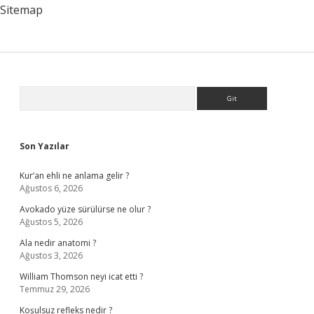
Sitemap
Sidebar
Arama
Son Yazılar
Kur’an ehli ne anlama gelir ?
Ağustos 6, 2026
Avokado yüze sürülürse ne olur ?
Ağustos 5, 2026
Ala nedir anatomi ?
Ağustos 3, 2026
William Thomson neyi icat etti ?
Temmuz 29, 2026
Koşulsuz refleks nedir ?