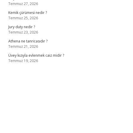
Temmuz 27, 2026
Kemik çürümesi nedir ?
Temmuz 25, 2026
Jury duty nedir ?
Temmuz 23, 2026
Athena ne tanricasıdır ?
Temmuz 21, 2026
Üvey kızıyla evlenmek caiz midir ?
Temmuz 19, 2026
iş
ilbet giriş adresi
www.betexper.xyz/