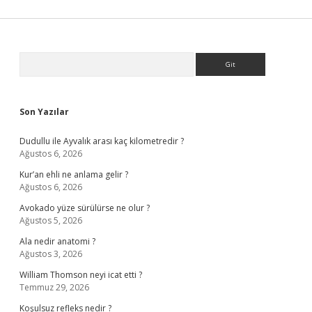
Sidebar
Arama
Son Yazılar
Dudullu ile Ayvalık arası kaç kilometredir ?
Ağustos 6, 2026
Kur’an ehli ne anlama gelir ?
Ağustos 6, 2026
Avokado yüze sürülürse ne olur ?
Ağustos 5, 2026
Ala nedir anatomi ?
Ağustos 3, 2026
William Thomson neyi icat etti ?
Temmuz 29, 2026
Koşulsuz refleks nedir ?