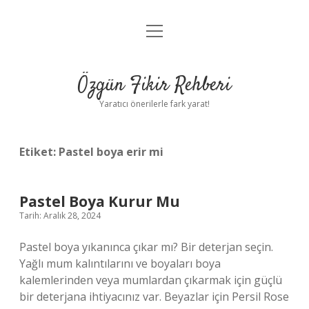
menüyü
Gizlilik Politikası
aç
Hakkımızda
Özgün Fikir Rehberi
Yasal Uyarı
Yaratıcı önerilerle fark yarat!
Etiket:
Pastel boya erir mi
Pastel Boya Kurur Mu
Tarih: Aralık 28, 2024
Pastel boya yıkanınca çıkar mı? Bir deterjan seçin.
Yağlı mum kalıntılarını ve boyaları boya
kalemlerinden veya mumlardan çıkarmak için güçlü
bir deterjana ihtiyacınız var. Beyazlar için Persil Rose