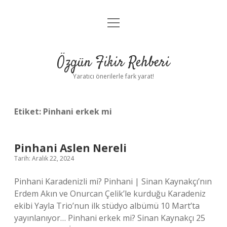
menüyü
Gizlilik Politikası
aç
Hakkımızda
Özgün Fikir Rehberi
Yasal Uyarı
Yaratıcı önerilerle fark yarat!
Etiket:
Pinhani erkek mi
Pinhani Aslen Nereli
Tarih: Aralık 22, 2024
Pinhani Karadenizli mi? Pinhani | Sinan Kaynakçı’nın
Erdem Akın ve Onurcan Çelik’le kurduğu Karadeniz
ekibi Yayla Trio’nun ilk stüdyo albümü 10 Mart’ta
yayınlanıyor… Pinhani erkek mi? Sinan Kaynakçı 25