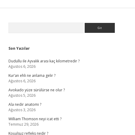
Sidebar
Arama
Son Yazılar
Dudullu ile Ayvalık arası kaç kilometredir ?
Ağustos 6, 2026
Kur’an ehli ne anlama gelir ?
Ağustos 6, 2026
Avokado yüze sürülürse ne olur ?
Ağustos 5, 2026
Ala nedir anatomi ?
Ağustos 3, 2026
William Thomson neyi icat etti ?
Temmuz 29, 2026
Koşulsuz refleks nedir ?