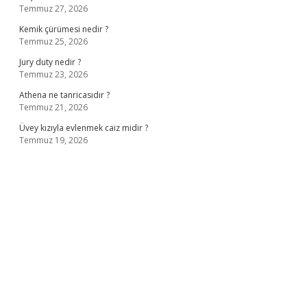
Temmuz 27, 2026
Kemik çürümesi nedir ?
Temmuz 25, 2026
Jury duty nedir ?
Temmuz 23, 2026
Athena ne tanricasıdır ?
Temmuz 21, 2026
Üvey kızıyla evlenmek caiz midir ?
Temmuz 19, 2026
iş
ilbet giriş adresi
www.betexper.xyz/