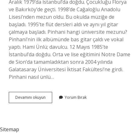
Aralık 1979’da İstanbul’da doğdu. Çocukluğu Florya
ve Bakırköy’de geçti. 1998’de Cağaloğlu Anadolu
Lisesi’nden mezun oldu. Bu okulda müziğe de
başladı. 1995’te flüt dersleri aldı ve aynı yıl gitar
çalmaya başladı. Pinhani hangi üniversite mezunu?
Pinhani’nin ilk albümünde bas gitar çaldı ve vokal
yaptı. Hami Ünlü; davulcu. 12 Mayıs 1985’te
İstanbul’da doğdu. Orta ve lise eğitimini Notre Dame
de Sion’da tamamladıktan sonra 2004 yılında
Galatasaray Üniversitesi İktisat Fakültesi’ne girdi.
Pinhani nasıl ünlü…
Pinhani
Devamını okuyun
Yorum Bırak
Aslen
Nereli
Sitemap