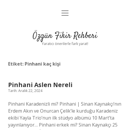
menüyü
Gizlilik Politikası
aç
Hakkımızda
Özgün Fikir Rehberi
Yasal Uyarı
Yaratıcı önerilerle fark yarat!
Etiket:
Pinhani kaç kişi
Pinhani Aslen Nereli
Tarih: Aralık 22, 2024
Pinhani Karadenizli mi? Pinhani | Sinan Kaynakçı’nın
Erdem Akın ve Onurcan Çelik’le kurduğu Karadeniz
ekibi Yayla Trio’nun ilk stüdyo albümü 10 Mart’ta
yayınlanıyor… Pinhani erkek mi? Sinan Kaynakçı 25