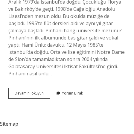
Aralık 1979’da İstanbul’da doğdu. Çocukluğu Florya
ve Bakırköy’de geçti. 1998’de Cağaloğlu Anadolu
Lisesi’nden mezun oldu. Bu okulda müziğe de
başladı. 1995’te flüt dersleri aldı ve aynı yıl gitar
çalmaya başladı. Pinhani hangi üniversite mezunu?
Pinhani’nin ilk albümünde bas gitar çaldı ve vokal
yaptı. Hami Ünlü; davulcu. 12 Mayıs 1985’te
İstanbul’da doğdu. Orta ve lise eğitimini Notre Dame
de Sion’da tamamladıktan sonra 2004 yılında
Galatasaray Üniversitesi İktisat Fakültesi’ne girdi.
Pinhani nasıl ünlü…
Pinhani
Devamını okuyun
Yorum Bırak
Aslen
Nereli
Sitemap