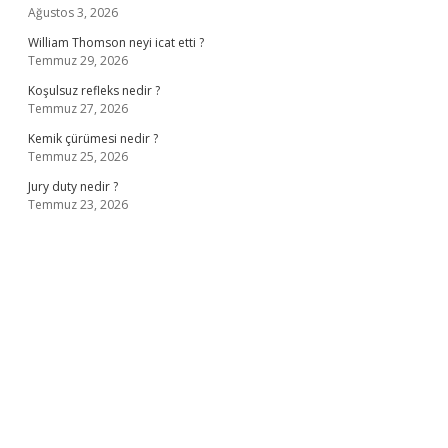
Ağustos 3, 2026
William Thomson neyi icat etti ?
Temmuz 29, 2026
Koşulsuz refleks nedir ?
Temmuz 27, 2026
Kemik çürümesi nedir ?
Temmuz 25, 2026
Jury duty nedir ?
Temmuz 23, 2026
iş
ilbet giriş adresi
www.betexper.xyz/