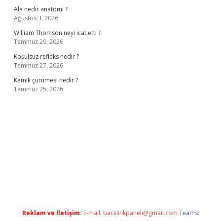
Ala nedir anatomi ?
Ağustos 3, 2026
William Thomson neyi icat etti ?
Temmuz 29, 2026
Koşulsuz refleks nedir ?
Temmuz 27, 2026
Kemik çürümesi nedir ?
Temmuz 25, 2026
et giriş
ilbet giriş adresi
www.betexper.xyz/
Reklam ve İletişim:
E-mail:
backlinkpaneli@gmail.com
Teams: