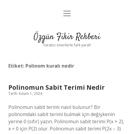
menüyü
Gizlilik Politikası
aç
Hakkımızda
Özgün Fikir Rehberi
Yasal Uyarı
Yaratıcı önerilerle fark yarat!
Etiket:
Polinom kuralı nedir
Polinomun Sabit Terimi Nedir
Tarih: Kasım 1, 2024
Polinomun sabit terimi nasıl bulunur? Bir
polinomdaki sabit terimi bulmak için değişkenin
yerine 0 (sıfır) yazın. Polinomun sabit terimi P(x + 2),
x = 0 için P(2) olur. Polinomun sabit terimi P(2x – 3)