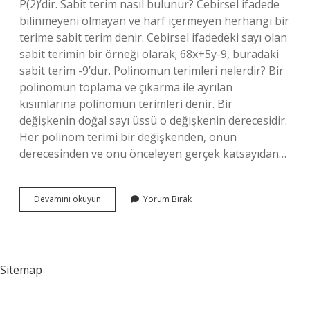
P(2)’dir. Sabit terim nasıl bulunur? Cebirsel ifadede
bilinmeyeni olmayan ve harf içermeyen herhangi bir
terime sabit terim denir. Cebirsel ifadedeki sayı olan
sabit terimin bir örneği olarak; 68x+5y-9, buradaki
sabit terim -9’dur. Polinomun terimleri nelerdir? Bir
polinomun toplama ve çıkarma ile ayrılan
kısımlarına polinomun terimleri denir. Bir
değişkenin doğal sayı üssü o değişkenin derecesidir.
Her polinom terimi bir değişkenden, onun
derecesinden ve onu önceleyen gerçek katsayıdan…
Polinomun
Devamını okuyun
Yorum Bırak
Sabit
Terimi
Nedir
Sitemap