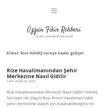
menüyü
Gizlilik Politikası
aç
Hakkımızda
Özgün Fikir Rehberi
Yasal Uyarı
Yaratıcı önerilerle fark yarat!
Etiket:
Rize HAVAŞ nereye kadar gidiyor
Rize Havalimanından Şehir
Merkezine Nasıl Gidilir
Tarih: Aralık 20, 2024
Rize Havalimanından Merkeze Nasıl Gidilir? HAVAŞ
Servisleri ile Ulaşım Rize-Artvin Havalimanı’ndan
şehir merkezine ulaşım için kullanabileceğiniz en