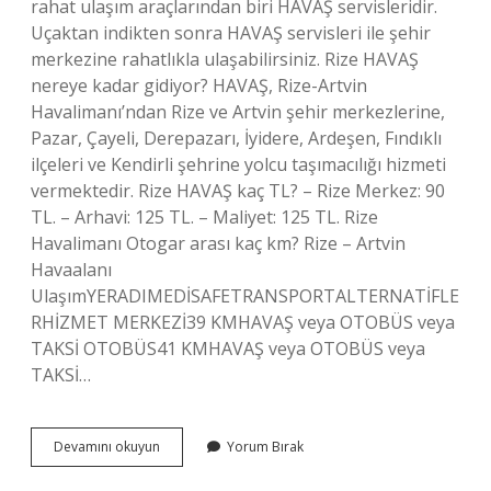
rahat ulaşım araçlarından biri HAVAŞ servisleridir.
Uçaktan indikten sonra HAVAŞ servisleri ile şehir
merkezine rahatlıkla ulaşabilirsiniz. Rize HAVAŞ
nereye kadar gidiyor? HAVAŞ, Rize-Artvin
Havalimanı’ndan Rize ve Artvin şehir merkezlerine,
Pazar, Çayeli, Derepazarı, İyidere, Ardeşen, Fındıklı
ilçeleri ve Kendirli şehrine yolcu taşımacılığı hizmeti
vermektedir. Rize HAVAŞ kaç TL? – Rize Merkez: 90
TL. – Arhavi: 125 TL. – Maliyet: 125 TL. Rize
Havalimanı Otogar arası kaç km? Rize – Artvin
Havaalanı
UlaşımYERADIMEDİSAFETRANSPORTALTERNATİFLE
RHİZMET MERKEZİ39 KMHAVAŞ veya OTOBÜS veya
TAKSİ OTOBÜS41 KMHAVAŞ veya OTOBÜS veya
TAKSİ…
Rize
Devamını okuyun
Yorum Bırak
Havalimanından
Şehir