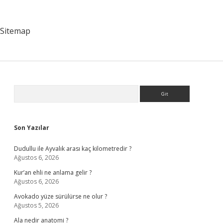
Merkezine
Nasıl
Gidilir
Sitemap
Sidebar
Arama
Son Yazılar
Dudullu ile Ayvalık arası kaç kilometredir ?
Ağustos 6, 2026
Kur’an ehli ne anlama gelir ?
Ağustos 6, 2026
Avokado yüze sürülürse ne olur ?
Ağustos 5, 2026
Ala nedir anatomi ?