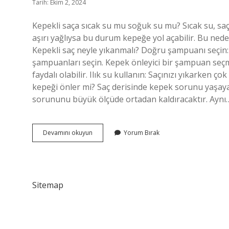
Tarih: Ekim 2, 2024
Kepekli saça sıcak su mu soğuk su mu? Sıcak su, saç
aşırı yağlıysa bu durum kepeğe yol açabilir. Bu nedenl
Kepekli saç neyle yıkanmalı? Doğru şampuanı seçin: Ö
şampuanları seçin. Kepek önleyici bir şampuan seç
faydalı olabilir. Ilık su kullanın: Saçınızı yıkarken
kepeği önler mi? Saç derisinde kepek sorunu yaşayan
sorununu büyük ölçüde ortadan kaldıracaktır. Aynı
Kepekli
Devamını okuyun
Yorum Bırak
Saç
Sıcak
Suyla
Yıkanır
Mı
Sitemap