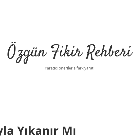
Özgün Fikir Rehberi
Yaratıcı önerilerle fark yarat!
yla Yıkanır Mı