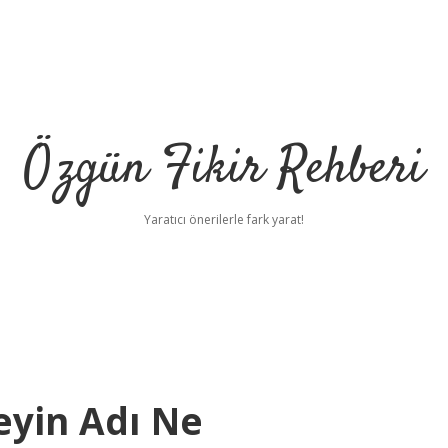
Özgün Fikir Rehberi
Yaratıcı önerilerle fark yarat!
eyin Adı Ne