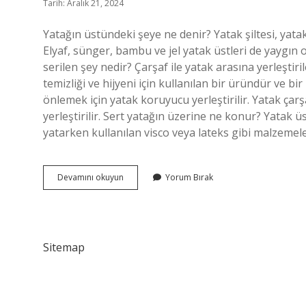
Tarih: Aralık 21, 2024
Yatağın üstündeki şeye ne denir? Yatak şiltesi, yata
Elyaf, sünger, bambu ve jel yatak üstleri de yaygın 
serilen şey nedir? Çarşaf ile yatak arasına yerleşti
temizliği ve hijyeni için kullanılan bir üründür ve 
önlemek için yatak koruyucu yerleştirilir. Yatak çar
yerleştirilir. Sert yatağın üzerine ne konur? Yatak 
yatarken kullanılan visco veya lateks gibi malzemel
Yatağın
Devamını okuyun
Yorum Bırak
Üstündeki
Şeyin
Adı
Ne
Sitemap