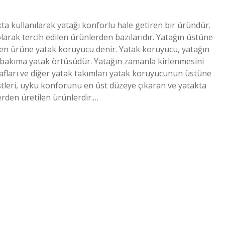
kta kullanılarak yatağı konforlu hale getiren bir üründür.
olarak tercih edilen ürünlerden bazılarıdır. Yatağın üstüne
rilen ürüne yatak koruyucu denir. Yatak koruyucu, yatağın
bir bakıma yatak örtüsüdür. Yatağın zamanla kirlenmesini
şafları ve diğer yatak takımları yatak koruyucunun üstüne
üstleri, uyku konforunu en üst düzeye çıkaran ve yatakta
erden üretilen ürünlerdir.…