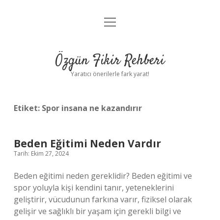
menüyü
Gizlilik Politikası
aç
Hakkımızda
Özgün Fikir Rehberi
Yasal Uyarı
Yaratıcı önerilerle fark yarat!
Etiket:
Spor insana ne kazandırır
Beden Eğitimi Neden Vardır
Tarih: Ekim 27, 2024
Beden eğitimi neden gereklidir? Beden eğitimi ve
spor yoluyla kişi kendini tanır, yeteneklerini
geliştirir, vücudunun farkına varır, fiziksel olarak
gelişir ve sağlıklı bir yaşam için gerekli bilgi ve