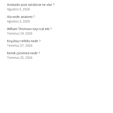
Avokado yüze sürülürse ne olur ?
Ağustos 5, 2026
Ala nedir anatomi ?
Ağustos 3, 2026
William Thomson neyi icat etti ?
Temmuz 29, 2026
Koşulsuz refleks nedir ?
Temmuz 27, 2026
Kemik çürümesi nedir ?
Temmuz 25, 2026
ş
ilbet giriş adresi
www.betexper.xyz/