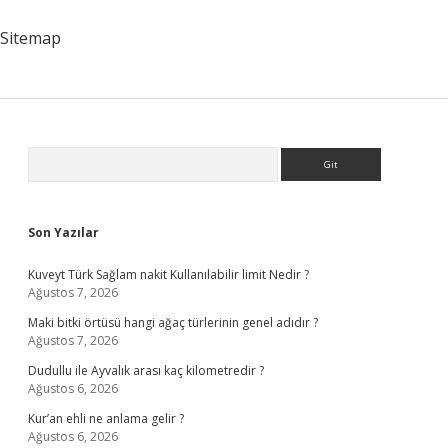
Sitemap
Sidebar
Arama
Son Yazılar
Kuveyt Türk Sağlam nakit Kullanılabilir limit Nedir ?
Ağustos 7, 2026
Maki bitki örtüsü hangi ağaç türlerinin genel adıdır ?
Ağustos 7, 2026
Dudullu ile Ayvalık arası kaç kilometredir ?
Ağustos 6, 2026
Kur’an ehli ne anlama gelir ?
Ağustos 6, 2026