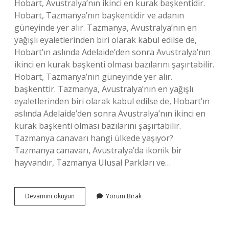
Hobart, Avustralya’nın ikinci en kurak başkentidir.
Hobart, Tazmanya’nın başkentidir ve adanın
güneyinde yer alır. Tazmanya, Avustralya’nın en
yağışlı eyaletlerinden biri olarak kabul edilse de,
Hobart’ın aslında Adelaide’den sonra Avustralya’nın
ikinci en kurak başkenti olması bazılarını şaşırtabilir.
Hobart, Tazmanya’nın güneyinde yer alır.
başkenttir. Tazmanya, Avustralya’nın en yağışlı
eyaletlerinden biri olarak kabul edilse de, Hobart’ın
aslında Adelaide’den sonra Avustralya’nın ikinci en
kurak başkenti olması bazılarını şaşırtabilir.
Tazmanya canavarı hangi ülkede yaşıyor?
Tazmanya canavarı, Avustralya’da ikonik bir
hayvandır, Tazmanya Ulusal Parkları ve…
Tazmanya
Devamını okuyun
Yorum Bırak
Hangi
Ülkeye
Ait