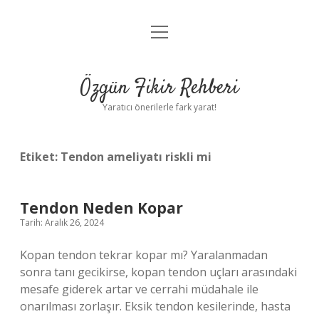
menüyü
Gizlilik Politikası
aç
Hakkımızda
Özgün Fikir Rehberi
Yasal Uyarı
Yaratıcı önerilerle fark yarat!
Etiket:
Tendon ameliyatı riskli mi
Tendon Neden Kopar
Tarih: Aralık 26, 2024
Kopan tendon tekrar kopar mı? Yaralanmadan
sonra tanı gecikirse, kopan tendon uçları arasındaki
mesafe giderek artar ve cerrahi müdahale ile
onarılması zorlaşır. Eksik tendon kesilerinde, hasta