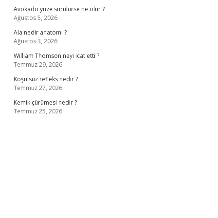
Avokado yüze sürülürse ne olur ?
Ağustos 5, 2026
Ala nedir anatomi ?
Ağustos 3, 2026
William Thomson neyi icat etti ?
Temmuz 29, 2026
Koşulsuz refleks nedir ?
Temmuz 27, 2026
Kemik çürümesi nedir ?
Temmuz 25, 2026
ş
ilbet giriş adresi
www.betexper.xyz/