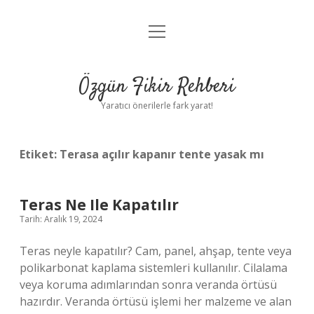
menüyü
Gizlilik Politikası
aç
Hakkımızda
Özgün Fikir Rehberi
Yasal Uyarı
Yaratıcı önerilerle fark yarat!
Etiket:
Terasa açılır kapanır tente yasak mı
Teras Ne Ile Kapatılır
Tarih: Aralık 19, 2024
Teras neyle kapatılır? Cam, panel, ahşap, tente veya
polikarbonat kaplama sistemleri kullanılır. Cilalama
veya koruma adımlarından sonra veranda örtüsü
hazırdır. Veranda örtüsü işlemi her malzeme ve alan