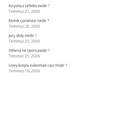
Koşulsuz refleks nedir ?
Temmuz 27, 2026
Kemik çürümesi nedir ?
Temmuz 25, 2026
Jury duty nedir ?
Temmuz 23, 2026
Athena ne tanricasıdır ?
Temmuz 21, 2026
Üvey kızıyla evlenmek caiz midir ?
Temmuz 19, 2026
ş
ilbet giriş adresi
www.betexper.xyz/