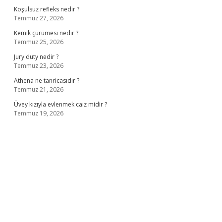
Koşulsuz refleks nedir ?
Temmuz 27, 2026
Kemik çürümesi nedir ?
Temmuz 25, 2026
Jury duty nedir ?
Temmuz 23, 2026
Athena ne tanricasıdır ?
Temmuz 21, 2026
Üvey kızıyla evlenmek caiz midir ?
Temmuz 19, 2026
i giriş
ilbet giriş
ilbet giriş adresi
www.betexper.xyz/