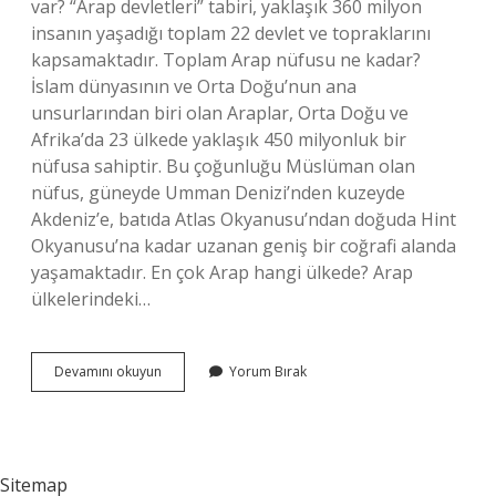
var? “Arap devletleri” tabiri, yaklaşık 360 milyon
insanın yaşadığı toplam 22 devlet ve topraklarını
kapsamaktadır. Toplam Arap nüfusu ne kadar?
İslam dünyasının ve Orta Doğu’nun ana
unsurlarından biri olan Araplar, Orta Doğu ve
Afrika’da 23 ülkede yaklaşık 450 milyonluk bir
nüfusa sahiptir. Bu çoğunluğu Müslüman olan
nüfus, güneyde Umman Denizi’nden kuzeyde
Akdeniz’e, batıda Atlas Okyanusu’ndan doğuda Hint
Okyanusu’na kadar uzanan geniş bir coğrafi alanda
yaşamaktadır. En çok Arap hangi ülkede? Arap
ülkelerindeki…
Türkiyede
Devamını okuyun
Yorum Bırak
Kaç
Milyon
Arap
Var
Sitemap