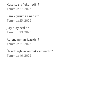
Koşulsuz refleks nedir ?
Temmuz 27, 2026
Kemik çürümesi nedir ?
Temmuz 25, 2026
Jury duty nedir ?
Temmuz 23, 2026
Athena ne tanricasıdır ?
Temmuz 21, 2026
Üvey kızıyla evlenmek caiz midir ?
Temmuz 19, 2026
ş
ilbet giriş adresi
www.betexper.xyz/