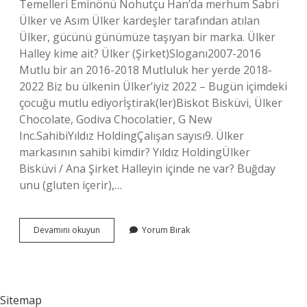
Temelleri Eminönü Nohutçu Han’da merhum Sabri
Ülker ve Asım Ülker kardeşler tarafından atılan
Ülker, gücünü günümüze taşıyan bir marka. Ülker
Halley kime ait? Ülker (Şirket)Sloganı2007-2016
Mutlu bir an 2016-2018 Mutluluk her yerde 2018-
2022 Biz bu ülkenin Ülker’iyiz 2022 – Bugün içimdeki
çocuğu mutlu ediyorİştirak(ler)Biskot Bisküvi, Ülker
Chocolate, Godiva Chocolatier, G New
Inc.SahibiYıldız HoldingÇalışan sayısı9. Ülker
markasının sahibi kimdir? Yıldız HoldingÜlker
Bisküvi / Ana Şirket Halleyin içinde ne var? Buğday
unu (gluten içerir),…
Ülker
Devamını okuyun
Yorum Bırak
Halley
Hangi
Ülkenin
Markası
Sitemap