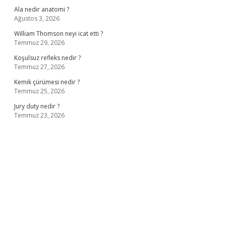
Ala nedir anatomi ?
Ağustos 3, 2026
William Thomson neyi icat etti ?
Temmuz 29, 2026
Koşulsuz refleks nedir ?
Temmuz 27, 2026
Kemik çürümesi nedir ?
Temmuz 25, 2026
Jury duty nedir ?
Temmuz 23, 2026
iş
ilbet giriş adresi
www.betexper.xyz/