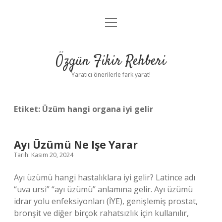
menüyü
Gizlilik Politikası
aç
Hakkımızda
Özgün Fikir Rehberi
Yasal Uyarı
Yaratıcı önerilerle fark yarat!
Etiket:
Üzüm hangi organa iyi gelir
Ayı Üzümü Ne Işe Yarar
Tarih: Kasım 20, 2024
Ayı üzümü hangi hastalıklara iyi gelir? Latince adı
“uva ursi” “ayı üzümü” anlamına gelir. Ayı üzümü
idrar yolu enfeksiyonları (İYE), genişlemiş prostat,
bronşit ve diğer birçok rahatsızlık için kullanılır,