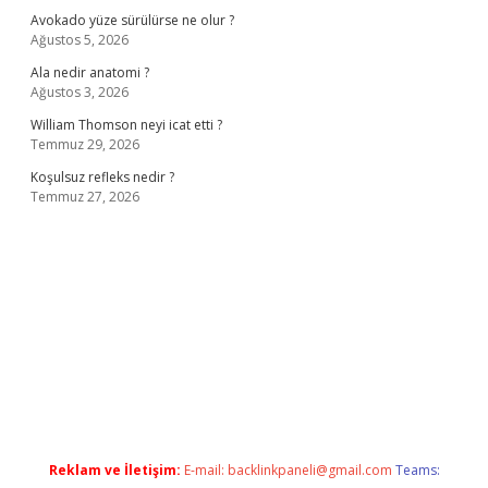
Avokado yüze sürülürse ne olur ?
Ağustos 5, 2026
Ala nedir anatomi ?
Ağustos 3, 2026
William Thomson neyi icat etti ?
Temmuz 29, 2026
Koşulsuz refleks nedir ?
Temmuz 27, 2026
ş
ilbet giriş adresi
www.betexper.xyz/
Reklam ve İletişim:
E-mail:
backlinkpaneli@gmail.com
Teams: