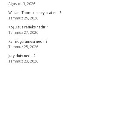
Ağustos 3, 2026
William Thomson neyi icat etti ?
Temmuz 29, 2026
Koşulsuz refleks nedir ?
Temmuz 27, 2026
Kemik çürümesi nedir ?
Temmuz 25, 2026
Jury duty nedir ?
Temmuz 23, 2026
ş
ilbet giriş adresi
www.betexper.xyz/