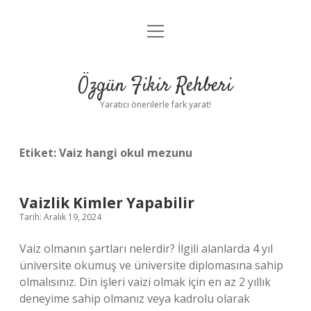
menüyü
Gizlilik Politikası
aç
Hakkımızda
Özgün Fikir Rehberi
Yasal Uyarı
Yaratıcı önerilerle fark yarat!
Etiket:
Vaiz hangi okul mezunu
Vaizlik Kimler Yapabilir
Tarih: Aralık 19, 2024
Vaiz olmanın şartları nelerdir? İlgili alanlarda 4 yıl
üniversite okumuş ve üniversite diplomasına sahip
olmalısınız. Din işleri vaizi olmak için en az 2 yıllık
deneyime sahip olmanız veya kadrolu olarak