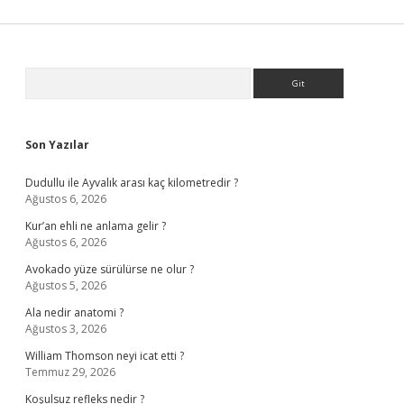
Sidebar
Arama
Son Yazılar
Dudullu ile Ayvalık arası kaç kilometredir ?
Ağustos 6, 2026
Kur’an ehli ne anlama gelir ?
Ağustos 6, 2026
Avokado yüze sürülürse ne olur ?
Ağustos 5, 2026
Ala nedir anatomi ?
Ağustos 3, 2026
William Thomson neyi icat etti ?
Temmuz 29, 2026
Koşulsuz refleks nedir ?