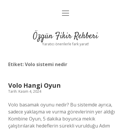
menüyü
Gizlilik Politikası
aç
Hakkımızda
Özgün Fikir Rehberi
Yasal Uyarı
Yaratıcı önerilerle fark yarat!
Etiket:
Volo sistemi nedir
Volo Hangi Oyun
Tarih: Kasım 4, 2024
Volo basamak oyunu nedir? Bu sistemde ayrıca,
sadece yaklaşma ve vurma görevlerinin yer aldığı
Kombine Oyun, 5 dakika boyunca mekik
çalıştırılarak hedeflerin sürekli vurulduğu Adım