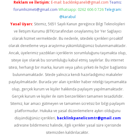
Reklam ve İletişim:
E-mail:
backlinkpaneli@gmail.com
Teams:
forumhizmeti@gmail.com
Whatsapp: 0262 606 0 726
Telegram:
@karabul
Yasal Uyarı:
Sitemiz, 5651 Sayılı Kanun gereğince Bilgi Teknolojileri
ve İletişim Kurumu (BTK) tarafından onaylanmış bir Yer Sağlayıcı
olarak hizmet vermektedir. Bu nedenle, sitedeki içerikleri proaktif
olarak denetleme veya araştırma yükümlülüğümüz bulunmamaktadır.
Ancak, üyelerimiz yazdıkları içeriklerin sorumluluğunu taşımakta olup,
siteye üye olarak bu sorumluluğu kabul etmiş sayılırlar. Bu internet
sitesi, herhangi bir marka, kurum veya şahıs şirketi ile hiçbir bağlantısı
bulunmamaktadır. Sitede yalnızca kendi hazırladığımız makaleler
paylaşılmaktadır. Burada yer alan içerikler haber niteliği taşımamakta
olup, gerçek kurum ve kişiler hakkında paylaşım yapılmamaktadır.
Gerçek kurum ve kişiler ile isim benzerlikleri tamamen tesadüfidir.
Sitemiz, kar amacı gütmeyen ve tamamen ücretsiz bir bilgi paylaşım
platformudur. Hukuka ve yasal düzenlemelere aykırı olduğunu
düşündüğünüz içerikleri,
backlinkpanelicomtr@gmail.com
adresine bildirmeniz halinde, ilgili içerikler yasal süre içerisinde
sitemizden kaldırılacaktır.