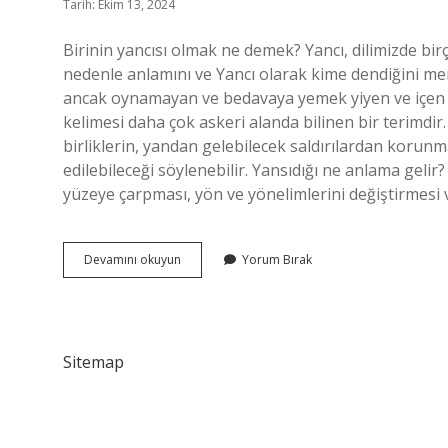
Tarih: Ekim 13, 2024
Birinin yancısı olmak ne demek? Yancı, dilimizde birç
nedenle anlamını ve Yancı olarak kime dendiğini m
ancak oynamayan ve bedavaya yemek yiyen ve içen ki
kelimesi daha çok askeri alanda bilinen bir terimdir
birliklerin, yandan gelebilecek saldırılardan korunm
edilebileceği söylenebilir. Yansıdığı ne anlama gelir
yüzeye çarpması, yön ve yönelimlerini değiştirmesi 
Yancısı
Devamını okuyun
Yorum Bırak
Olmak
Ne
Demek
Sitemap