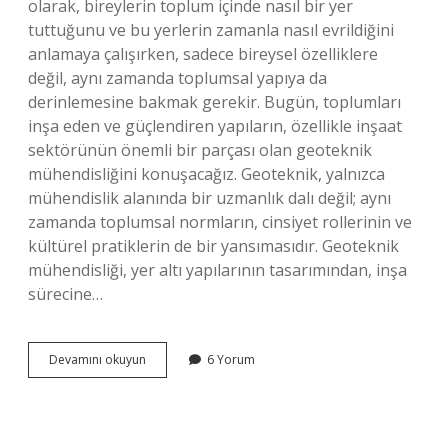
olarak, bireylerin toplum içinde nasıl bir yer
tuttuğunu ve bu yerlerin zamanla nasıl evrildiğini
anlamaya çalışırken, sadece bireysel özelliklere
değil, aynı zamanda toplumsal yapıya da
derinlemesine bakmak gerekir. Bugün, toplumları
inşa eden ve güçlendiren yapıların, özellikle inşaat
sektörünün önemli bir parçası olan geoteknik
mühendisliğini konuşacağız. Geoteknik, yalnızca
mühendislik alanında bir uzmanlık dalı değil; aynı
zamanda toplumsal normların, cinsiyet rollerinin ve
kültürel pratiklerin de bir yansımasıdır. Geoteknik
mühendisliği, yer altı yapılarının tasarımından, inşa
sürecine…
Geoteknik
Devamını okuyun
6 Yorum
nedir
ne
iş
yapar