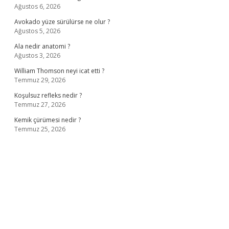
Ağustos 6, 2026
Avokado yüze sürülürse ne olur ?
Ağustos 5, 2026
Ala nedir anatomi ?
Ağustos 3, 2026
William Thomson neyi icat etti ?
Temmuz 29, 2026
Koşulsuz refleks nedir ?
Temmuz 27, 2026
Kemik çürümesi nedir ?
Temmuz 25, 2026
ş
ilbet giriş adresi
www.betexper.xyz/