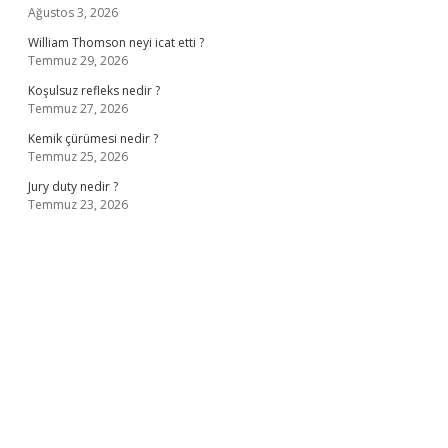
Ağustos 3, 2026
William Thomson neyi icat etti ?
Temmuz 29, 2026
Koşulsuz refleks nedir ?
Temmuz 27, 2026
Kemik çürümesi nedir ?
Temmuz 25, 2026
Jury duty nedir ?
Temmuz 23, 2026
ş
ilbet giriş adresi
www.betexper.xyz/