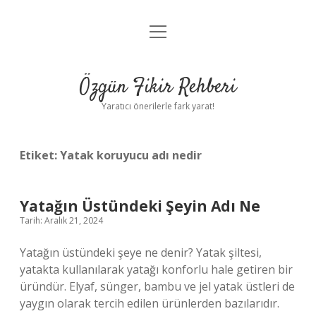
menüyü
Gizlilik Politikası
aç
Hakkımızda
Özgün Fikir Rehberi
Yasal Uyarı
Yaratıcı önerilerle fark yarat!
Etiket:
Yatak koruyucu adı nedir
Yatağın Üstündeki Şeyin Adı Ne
Tarih: Aralık 21, 2024
Yatağın üstündeki şeye ne denir? Yatak şiltesi,
yatakta kullanılarak yatağı konforlu hale getiren bir
üründür. Elyaf, sünger, bambu ve jel yatak üstleri de
yaygın olarak tercih edilen ürünlerden bazılarıdır.