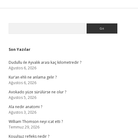
Sidebar
Arama
Son Yazılar
Dudullu ile Ayvalık arası kaç kilometredir ?
Ağustos 6, 2026
Kur’an ehli ne anlama gelir ?
Ağustos 6, 2026
Avokado yüze sürülürse ne olur ?
Ağustos 5, 2026
Ala nedir anatomi ?
Ağustos 3, 2026
William Thomson neyi icat etti ?
Temmuz 29, 2026
Koşulsuz refleks nedir ?