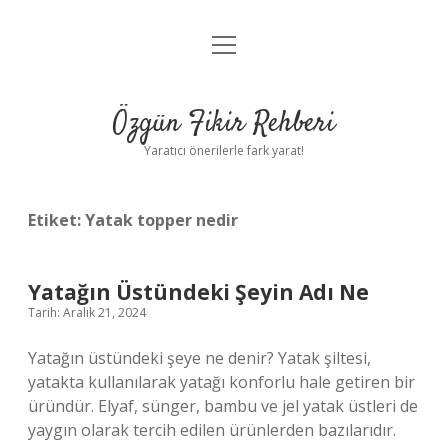
menüyü
Gizlilik Politikası
aç
Hakkımızda
Özgün Fikir Rehberi
Yasal Uyarı
Yaratıcı önerilerle fark yarat!
Etiket:
Yatak topper nedir
Yatağın Üstündeki Şeyin Adı Ne
Tarih: Aralık 21, 2024
Yatağın üstündeki şeye ne denir? Yatak şiltesi,
yatakta kullanılarak yatağı konforlu hale getiren bir
üründür. Elyaf, sünger, bambu ve jel yatak üstleri de
yaygın olarak tercih edilen ürünlerden bazılarıdır.