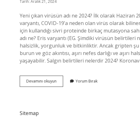
Tarih: Aralık 21, 2024
Yeni çıkan virüsün adı ne 2024? İlk olarak Haziran
varyantı, COVID-19’a neden olan virüs olarak bilin
için kullandığı sivri proteinde birkaç mutasyona sah
adı ne? Eris varyantı (EG. Şimdiki virüsün belirtileri 
halsizlik, yorgunluk ve bitkinliktir. Ancak gripten şu
burun ve göz akıntısı, aşırı nefes darlığı ve aşırı halsi
yaşayabilir. Salgın belirtileri nelerdir 2024? Korona
Yeni
Devamını okuyun
Yorum Bırak
Çıkan
Virüs
Türkiyede
Görüldü
Mü
Sitemap