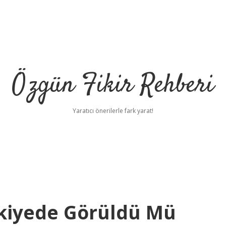
Özgün Fikir Rehberi
Yaratıcı önerilerle fark yarat!
rkiyede Görüldü Mü