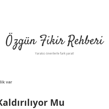
Özgün Fikir Rehberi
Yaratıcı önerilerle fark yarat!
lik var
Kaldırılıyor Mu