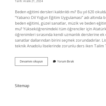
Tarih: Aralık 21, 2024
Beden eğitimi dersleri kaldırıldı mı? Bu yıl 620 okul
“Yabancı Dil Yoğun Eğitim Uygulaması” adı altında bu 
beden eğitimi, güzel sanatlar, müzik ve beden eğiti
mu? Yükseköğrenimdeki tüm öğrenciler için Atatürk İl
öğrenimleri sırasında kendi uzmanlık derslerine ek 
sanatlar dallarından birini seçmek zorundadırlar. L
teknik Anadolu liselerinde zorunlu ders iken Tali
Beden
Devamını okuyun
Yorum Bırak
Eğitimi
Dersi
Kaldırılıyor
Mu
Sitemap