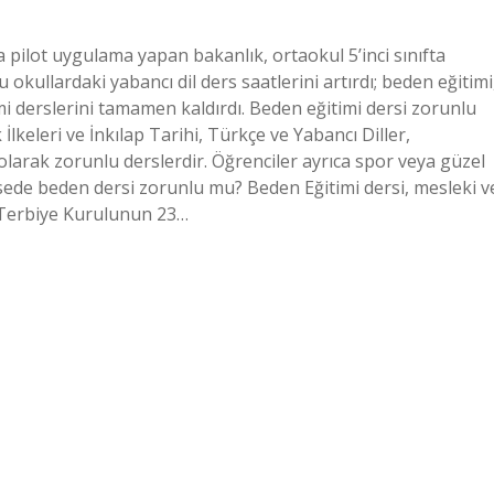
da pilot uygulama yapan bakanlık, ortaokul 5’inci sınıfta
okullardaki yabancı dil ders saatlerini artırdı; beden eğitimi
mi derslerini tamamen kaldırdı. Beden eğitimi dersi zorunlu
keleri ve İnkılap Tarihi, Türkçe ve Yabancı Diller,
olarak zorunlu derslerdir. Öğrenciler ayrıca spor veya güzel
isede beden dersi zorunlu mu? Beden Eğitimi dersi, mesleki v
m Terbiye Kurulunun 23…