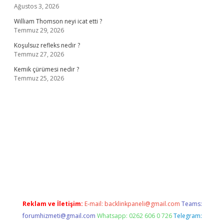
Ağustos 3, 2026
William Thomson neyi icat etti ?
Temmuz 29, 2026
Koşulsuz refleks nedir ?
Temmuz 27, 2026
Kemik çürümesi nedir ?
Temmuz 25, 2026
ş
ilbet giriş adresi
www.betexper.xyz/
Reklam ve İletişim:
E-mail:
backlinkpaneli@gmail.com
Teams:
forumhizmeti@gmail.com
Whatsapp: 0262 606 0 726
Telegram: