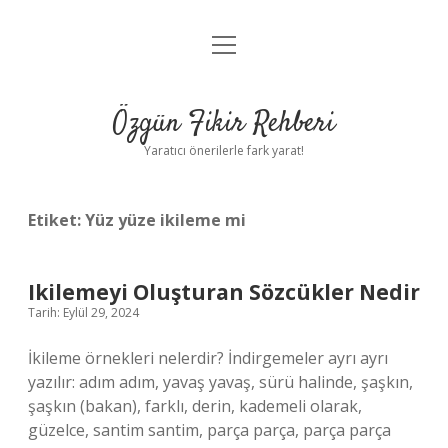
menüyü
Gizlilik Politikası
aç
Hakkımızda
Özgün Fikir Rehberi
Yasal Uyarı
Yaratıcı önerilerle fark yarat!
Etiket:
Yüz yüze ikileme mi
Ikilemeyi Oluşturan Sözcükler Nedir
Tarih: Eylül 29, 2024
İkileme örnekleri nelerdir? İndirgemeler ayrı ayrı
yazılır: adım adım, yavaş yavaş, sürü halinde, şaşkın,
şaşkın (bakan), farklı, derin, kademeli olarak,
güzelce, santim santim, parça parça, parça parça