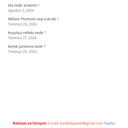
Ala nedir anatomi ?
Ağustos 3, 2026
William Thomson neyi icat etti ?
Temmuz 29, 2026
Koşulsuz refleks nedir ?
Temmuz 27, 2026
Kemik çürümesi nedir ?
Temmuz 25, 2026
ş
ilbet giriş adresi
www.betexper.xyz/
Reklam ve İletişim:
E-mail:
backlinkpaneli@gmail.com
Teams: