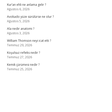
Kur’an ehli ne anlama gelir ?
Ağustos 6, 2026
Avokado yüze sürülürse ne olur ?
Ağustos 5, 2026
Ala nedir anatomi ?
Ağustos 3, 2026
William Thomson neyi icat etti ?
Temmuz 29, 2026
Koşulsuz refleks nedir ?
Temmuz 27, 2026
Kemik çürümesi nedir ?
Temmuz 25, 2026
iş
ilbet giriş adresi
www.betexper.xyz/