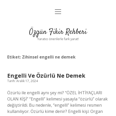
menüyü
Gizlilik Politikası
aç
Hakkımızda
Özgün Fikir Rehberi
Yasal Uyarı
Yaratıcı önerilerle fark yarat!
Etiket:
Zihinsel engelli ne demek
Engelli Ve Özürlü Ne Demek
Tarih: Aralık 17, 2024
Özürlü ile engelli aynı şey mi? “ÖZEL İHTİYAÇLARI
OLAN KİŞİ” “Engelli” kelimesi yasayla “özürlü” olarak
değiştirildi. Bu nedenle, “engelli” kelimesi resmen
kullanılıyor. Özürlü kime denir? Engelli kişi: Organ