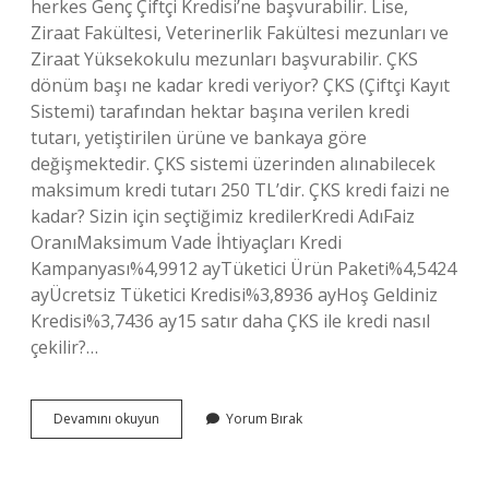
herkes Genç Çiftçi Kredisi’ne başvurabilir. Lise,
Ziraat Fakültesi, Veterinerlik Fakültesi mezunları ve
Ziraat Yüksekokulu mezunları başvurabilir. ÇKS
dönüm başı ne kadar kredi veriyor? ÇKS (Çiftçi Kayıt
Sistemi) tarafından hektar başına verilen kredi
tutarı, yetiştirilen ürüne ve bankaya göre
değişmektedir. ÇKS sistemi üzerinden alınabilecek
maksimum kredi tutarı 250 TL’dir. ÇKS kredi faizi ne
kadar? Sizin için seçtiğimiz kredilerKredi AdıFaiz
OranıMaksimum Vade İhtiyaçları Kredi
Kampanyası%4,9912 ayTüketici Ürün Paketi%4,5424
ayÜcretsiz Tüketici Kredisi%3,8936 ayHoş Geldiniz
Kredisi%3,7436 ay15 satır daha ÇKS ile kredi nasıl
çekilir?…
Çks
Devamını okuyun
Yorum Bırak
Nedir
Ziraat