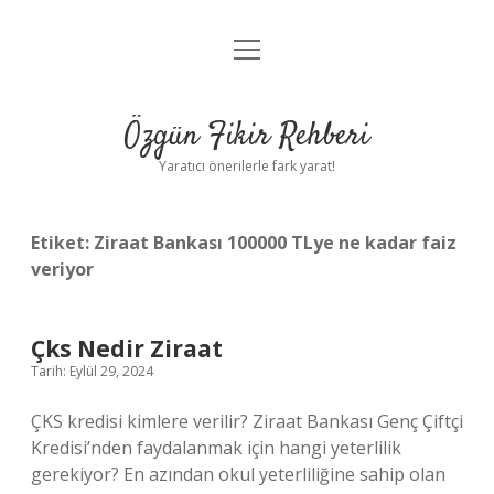
menüyü
Gizlilik Politikası
aç
Hakkımızda
Özgün Fikir Rehberi
Yasal Uyarı
Yaratıcı önerilerle fark yarat!
Etiket:
Ziraat Bankası 100000 TLye ne kadar faiz
veriyor
Çks Nedir Ziraat
Tarih: Eylül 29, 2024
ÇKS kredisi kimlere verilir? Ziraat Bankası Genç Çiftçi
Kredisi’nden faydalanmak için hangi yeterlilik
gerekiyor? En azından okul yeterliliğine sahip olan