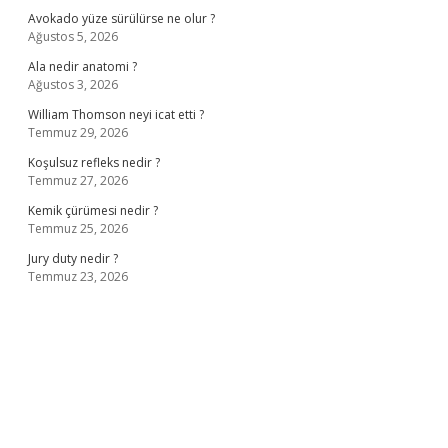
Avokado yüze sürülürse ne olur ?
Ağustos 5, 2026
Ala nedir anatomi ?
Ağustos 3, 2026
William Thomson neyi icat etti ?
Temmuz 29, 2026
Koşulsuz refleks nedir ?
Temmuz 27, 2026
Kemik çürümesi nedir ?
Temmuz 25, 2026
Jury duty nedir ?
Temmuz 23, 2026
ş
ilbet giriş adresi
www.betexper.xyz/