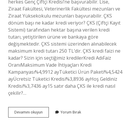
herkes Genç Çiftçi Kredisi’ne başvurabilir. Lise,
Ziraat Fakültesi, Veterinerlik Fakültesi mezunları ve
Ziraat Yüksekokulu mezunları başvurabilir. ÇKS
dönüm başı ne kadar kredi veriyor? ÇKS (Çiftçi Kayıt
Sistemi) tarafından hektar başına verilen kredi
tutarı, yetiştirilen ürüne ve bankaya göre
değişmektedir. ÇKS sistemi üzerinden alınabilecek
maksimum kredi tutarı 250 TL’dir. ÇKS kredi faizi ne
kadar? Sizin için seçtiğimiz kredilerKredi AdıFaiz
OranıMaksimum Vade İhtiyaçları Kredi
Kampanyası%4,9912 ayTüketici Ürün Paketi%4,5424
ayÜcretsiz Tüketici Kredisi%3,8936 ayHoş Geldiniz
Kredisi%3,7436 ay15 satır daha ÇKS ile kredi nasıl
çekilir?…
Çks
Devamını okuyun
Yorum Bırak
Nedir
Ziraat