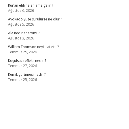
Kur’an ehli ne anlama gelir ?
Ağustos 6, 2026
Avokado yüze sürülürse ne olur ?
Ağustos 5, 2026
Ala nedir anatomi ?
Ağustos 3, 2026
William Thomson neyi icat etti ?
Temmuz 29, 2026
Koşulsuz refleks nedir ?
Temmuz 27, 2026
Kemik çürümesi nedir ?
Temmuz 25, 2026
 giriş
ilbet giriş adresi
www.betexper.xyz/