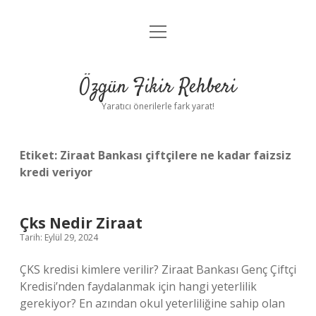
menüyü
Gizlilik Politikası
aç
Hakkımızda
Özgün Fikir Rehberi
Yasal Uyarı
Yaratıcı önerilerle fark yarat!
Etiket:
Ziraat Bankası çiftçilere ne kadar faizsiz
kredi veriyor
Çks Nedir Ziraat
Tarih: Eylül 29, 2024
ÇKS kredisi kimlere verilir? Ziraat Bankası Genç Çiftçi
Kredisi’nden faydalanmak için hangi yeterlilik
gerekiyor? En azından okul yeterliliğine sahip olan