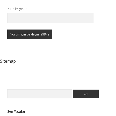
7 + 8 kaçtır?
*
Sitemap
Sidebar
Arama
Son Yazılar