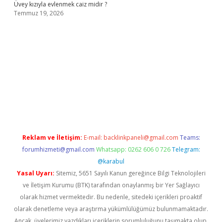
Üvey kızıyla evlenmek caiz midir ?
Temmuz 19, 2026
dresi
www.betexper.xyz/
Reklam ve İletişim:
E-mail:
backlinkpaneli@gmail.com
Teams:
forumhizmeti@gmail.com
Whatsapp: 0262 606 0 726
Telegram:
@karabul
Yasal Uyarı:
Sitemiz, 5651 Sayılı Kanun gereğince Bilgi Teknolojileri
ve İletişim Kurumu (BTK) tarafından onaylanmış bir Yer Sağlayıcı
olarak hizmet vermektedir. Bu nedenle, sitedeki içerikleri proaktif
olarak denetleme veya araştırma yükümlülüğümüz bulunmamaktadır.
Ancak, üyelerimiz yazdıkları içeriklerin sorumluluğunu taşımakta olup,