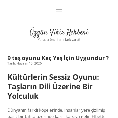
menüyü
Gizlilik Politikası
aç
Hakkımızda
Özgün Fikir Rehberi
Yasal Uyarı
Yaratıcı önerilerle fark yarat!
9 taş oyunu Kaç Yaş İçin Uygundur ?
Tarih: Haziran 15, 2026
Kültürlerin Sessiz Oyunu:
Taşların Dili Üzerine Bir
Yolculuk
Dünyanın farklı köşelerinde, insanlar yere çizilmiş
basit bir tahta üzerinde karşı karşıya gelir. Elbette